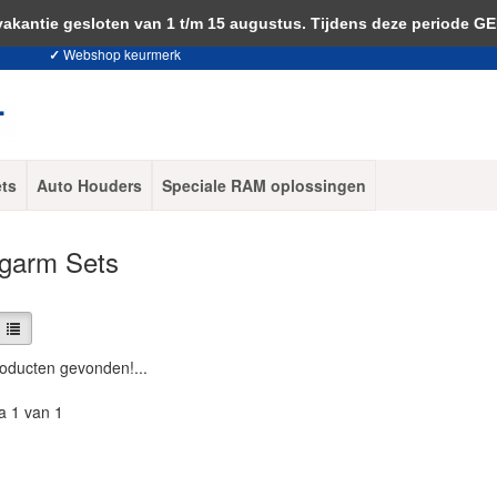
 je akkoord met het gebruik van cookies om onze website te verbeteren.
Dit 
ntie gesloten van 1 t/m 15 augustus. Tijdens deze periode G
✓
Webshop keurmerk
ets
Auto Houders
Speciale RAM oplossingen
garm Sets
oducten gevonden!...
a 1 van 1