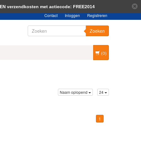
bericht verbergen
Meer over cookies »
EEN verzendkosten met actiecode: FREE2014
Contact
Inloggen
Registreren
Zoeken
(0)
Naam oplopend
24
1