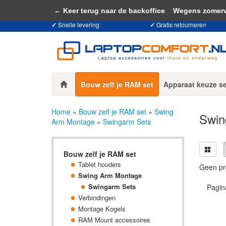
Door het gebruiken van onze website, ga
← Keer terug naar de backoffice
Wegens zomervaka
✓
Snelle levering
✓
Gratis retourneren
Bouw zelf je RAM set
Apparaat keuze s
Home
»
Bouw zelf je RAM set
»
Swing
Swin
Arm Montage
»
Swingarm Sets
Bouw zelf je RAM set
Tablet houders
Geen pr
Swing Arm Montage
Swingarm Sets
Pagin
Verbindingen
Montage Kogels
RAM Mount accessoires