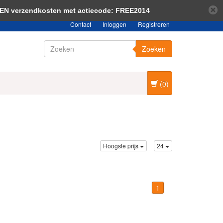
bericht verbergen
Meer over cookies »
EEN verzendkosten met actiecode: FREE2014
Contact
Inloggen
Registreren
Zoeken
(0)
Hoogste prijs
24
1