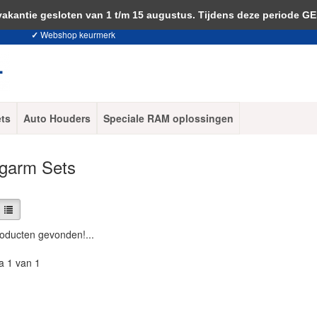
 je akkoord met het gebruik van cookies om onze website te verbeteren.
Dit 
ntie gesloten van 1 t/m 15 augustus. Tijdens deze periode G
✓
Webshop keurmerk
ets
Auto Houders
Speciale RAM oplossingen
garm Sets
oducten gevonden!...
a 1 van 1