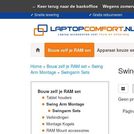
Door het gebruiken van onze website, ga
← Keer terug naar de backoffice
Wegens zomervaka
✓
Snelle levering
✓
Gratis retourneren
Bouw zelf je RAM set
Apparaat keuze s
Home
»
Bouw zelf je RAM set
»
Swing
Swin
Arm Montage
»
Swingarm Sets
Bouw zelf je RAM set
Tablet houders
Geen pr
Swing Arm Montage
Swingarm Sets
Pagin
Verbindingen
Montage Kogels
RAM Mount accessoires