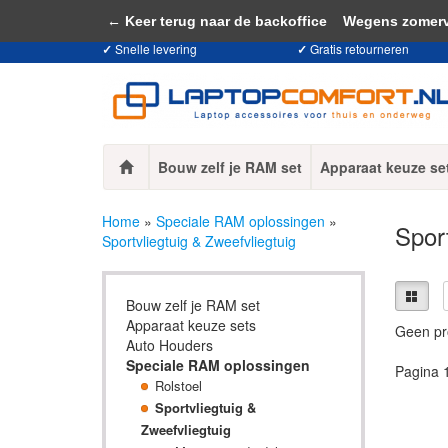
Door het gebruiken van onze website, ga
← Keer terug naar de backoffice
Wegens zomervaka
✓
Snelle levering
✓
Gratis retourneren
Bouw zelf je RAM set
Apparaat keuze se
Home
»
Speciale RAM oplossingen
»
Sport
Sportvliegtuig & Zweefvliegtuig
Bouw zelf je RAM set
Apparaat keuze sets
Geen pr
Auto Houders
Speciale RAM oplossingen
Pagina 
Rolstoel
Sportvliegtuig &
Zweefvliegtuig