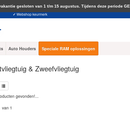
 je akkoord met het gebruik van cookies om onze website te verbeteren.
Dit 
ntie gesloten van 1 t/m 15 augustus. Tijdens deze periode G
✓
Webshop keurmerk
ts
Auto Houders
Speciale RAM oplossingen
vliegtuig & Zweefvliegtuig
oducten gevonden!...
1 van 1