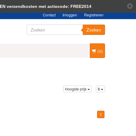
bericht verbergen
Meer over cookies »
EEN verzendkosten met actiecode: FREE2014
Contact
Inloggen
Registreren
Zoeken
(0)
Hoogste prijs
8
1