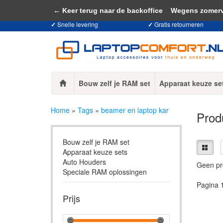
Door het gebruiken van onze website, ga
← Keer terug naar de backoffice
Wegens zomervaka
✓
Snelle levering
✓
Gratis retourneren
Bouw zelf je RAM set
Apparaat keuze se
Home
»
Tags
»
beamer en laptop kar
Prod
Bouw zelf je RAM set
Apparaat keuze sets
Auto Houders
Geen pr
Speciale RAM oplossingen
Pagina 
Prijs