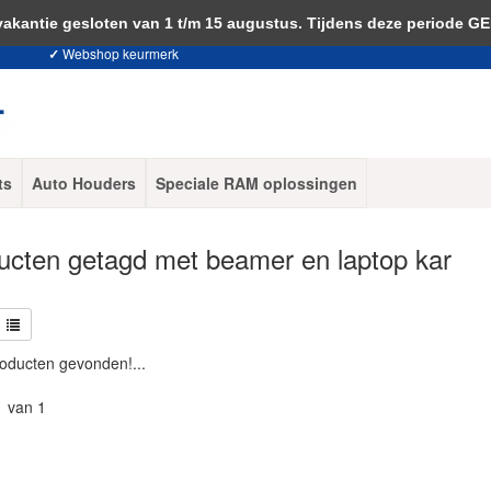
 je akkoord met het gebruik van cookies om onze website te verbeteren.
Dit 
ntie gesloten van 1 t/m 15 augustus. Tijdens deze periode G
✓
Webshop keurmerk
ts
Auto Houders
Speciale RAM oplossingen
ucten getagd met beamer en laptop kar
oducten gevonden!...
1 van 1