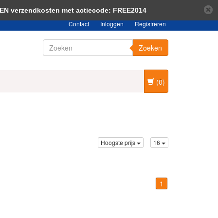
bericht verbergen
Meer over cookies »
EEN verzendkosten met actiecode: FREE2014
Contact
Inloggen
Registreren
Zoeken
(0)
Hoogste prijs
16
1