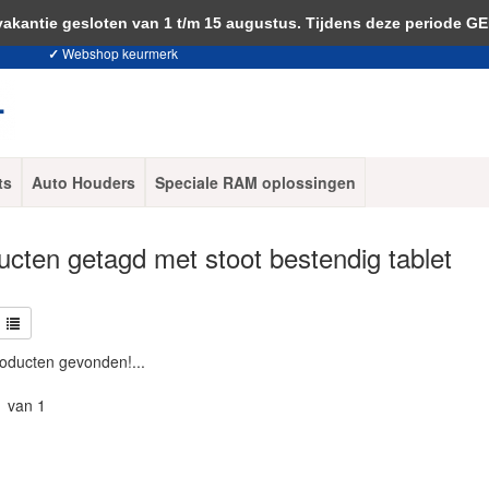
 je akkoord met het gebruik van cookies om onze website te verbeteren.
Dit 
ntie gesloten van 1 t/m 15 augustus. Tijdens deze periode G
✓
Webshop keurmerk
ts
Auto Houders
Speciale RAM oplossingen
ucten getagd met stoot bestendig tablet
oducten gevonden!...
1 van 1