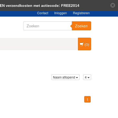
bericht verbergen
Meer over cookies »
EEN verzendkosten met actiecode: FREE2014
Contact
Inloggen
Registreren
Zoeken
(0)
Naam aflopend
4
1