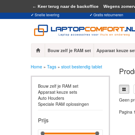
Door het gebruiken van onze website, ga
← Keer terug naar de backoffice
Wegens zomervaka
✓
Snelle levering
✓
Gratis retourneren
Bouw zelf je RAM set
Apparaat keuze se
Home
»
Tags
»
stoot bestendig tablet
Prod
Bouw zelf je RAM set
Apparaat keuze sets
Auto Houders
Geen pr
Speciale RAM oplossingen
Pagina 
Prijs