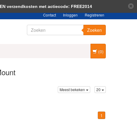
bericht verbergen
Meer over cookies »
EEN verzendkosten met actiecode: FREE2014
Contact
Inloggen
Registreren
Zoeken
(0)
Mount
Meest bekeken
20
1