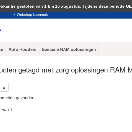
 je akkoord met het gebruik van cookies om onze website te verbeteren.
Dit 
ntie gesloten van 1 t/m 15 augustus. Tijdens deze periode G
✓
Webshop keurmerk
ts
Auto Houders
Speciale RAM oplossingen
ucten getagd met zorg oplossingen RAM 
oducten gevonden!...
1 van 1