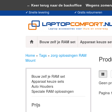
Door het gebruiken van onze website, ga
← Keer terug naar de backoffice
Wegens zomervaka
✓
Snelle levering
✓
Gratis retourneren
Bouw zelf je RAM set
Apparaat keuze se
Home
»
Tags
»
zorg oplossingen RAM
Prod
Mount
Bouw zelf je RAM set
Apparaat keuze sets
Geen pr
Auto Houders
Speciale RAM oplossingen
Pagina 
Prijs