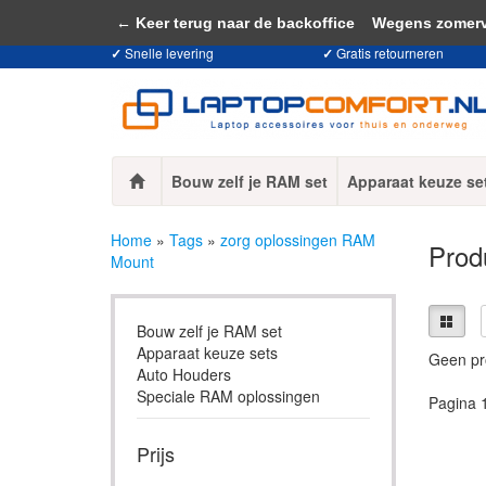
Door het gebruiken van onze website, ga
← Keer terug naar de backoffice
Wegens zomervaka
✓
Snelle levering
✓
Gratis retourneren
Bouw zelf je RAM set
Apparaat keuze se
Home
»
Tags
»
zorg oplossingen RAM
Prod
Mount
Bouw zelf je RAM set
Apparaat keuze sets
Geen pr
Auto Houders
Speciale RAM oplossingen
Pagina 
Prijs