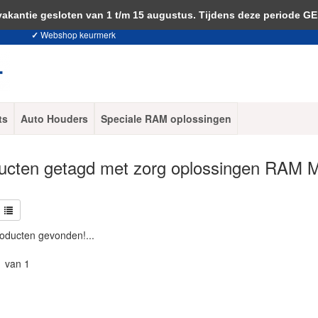
 je akkoord met het gebruik van cookies om onze website te verbeteren.
Dit 
ntie gesloten van 1 t/m 15 augustus. Tijdens deze periode G
✓
Webshop keurmerk
ts
Auto Houders
Speciale RAM oplossingen
ucten getagd met zorg oplossingen RAM 
oducten gevonden!...
1 van 1