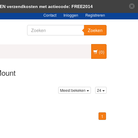
bericht verbergen
Meer over cookies »
EEN verzendkosten met actiecode: FREE2014
Contact
Inloggen
Registreren
Zoeken
(0)
Mount
Meest bekeken
24
1