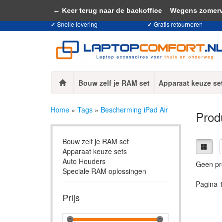
Door het gebruiken van onze website, ga
← Keer terug naar de backoffice
Wegens zomervaka
✓
Snelle levering
✓
Gratis retourneren
Bouw zelf je RAM set
Apparaat keuze se
Home
»
Tags
»
Bescherming iPad Air
Prod
Bouw zelf je RAM set
Apparaat keuze sets
Auto Houders
Geen pr
Speciale RAM oplossingen
Pagina 
Prijs