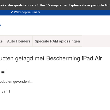
 je akkoord met het gebruik van cookies om onze website te verbeteren.
Dit 
ntie gesloten van 1 t/m 15 augustus. Tijdens deze periode G
✓
Webshop keurmerk
ts
Auto Houders
Speciale RAM oplossingen
ucten getagd met Bescherming iPad Air
oducten gevonden!...
1 van 1