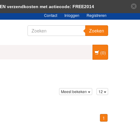
bericht verbergen
Meer over cookies »
EEN verzendkosten met actiecode: FREE2014
Contact
Inloggen
Registreren
Zoeken
(0)
Meest bekeken
12
1