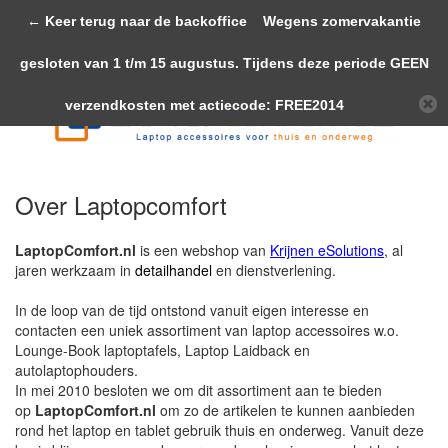
Door het gebruiken van onze website, ga je akkoord met het gebruik van
Menu
← Keer terug naar de backoffice
Wegens zomervakantie
cookies om onze website te verbeteren.
Dit bericht verbergen
gesloten van 1 t/m 15 augustus. Tijdens deze periode GEEN
Meer over cookies »
verzendkosten met actiecode: FREE2014
Bouw zelf je RAM set
Tablet houders
Apparaat keuze sets
Over Laptopcomfort
Swing Arm Montage
Tab-Tite Tablethouders
Keuze sets Tablets
Auto Houders
LaptopComfort.nl
is een webshop van
Krijnen eSolutions
, al
jaren werkzaam in
detailhandel
en dienstverlening.
Verbindingen
Swingarm Sets
Keyboard mobiele bevestiging
iPad Air 4 & 5 (10.9") en Air 6 (11")
Tablet houders
Speciale RAM oplossingen
In de loop van de tijd ontstond vanuit eigen interesse en
contacten een uniek assortiment van laptop accessoires w.o.
Montage Kogels
B-maat
Laptop
HP Elitepad
Bestelwagen oplossingen
Stoelbout montage sets
Rolstoel
Lounge-Book laptoptafels, Laptop Laidback en
autolaptophouders.
RAM Mount accessoires
C-maat
B-maat
iPad 2,3,4
Zuignap sets
Ford Transit
Sportvliegtuig & Zweefvliegtuig
Rolstoel Houder sets
In mei 2010 besloten we om dit assortiment aan te bieden
op
LaptopComfort.nl
om zo de artikelen te kunnen aanbieden
rond het laptop en tablet gebruik thuis en onderweg. Vanuit deze
C-maat
Montage onderdelen
Montage onderdelen