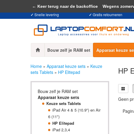
Door het gebruiken van onze website, ga
← Keer terug naar de backoffice
Wegens zomervaka
✓
Snelle levering
✓
Gratis retourneren
Bouw zelf je RAM set
Apparaat keuze se
Home
»
Apparaat keuze sets
»
Keuze
HP E
sets Tablets
»
HP Elitepad
Bouw zelf je RAM set
Apparaat keuze sets
Geen pr
Keuze sets Tablets
iPad Air 4 & 5 (10.9") en Air
Pagin
6 (11")
HP Elitepad
iPad 2,3,4