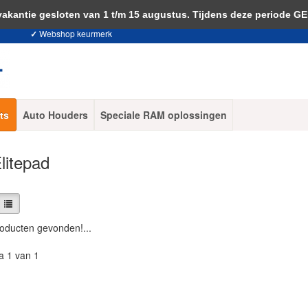
 je akkoord met het gebruik van cookies om onze website te verbeteren.
Dit 
ntie gesloten van 1 t/m 15 augustus. Tijdens deze periode G
✓
Webshop keurmerk
ts
Auto Houders
Speciale RAM oplossingen
litepad
oducten gevonden!...
a 1 van 1