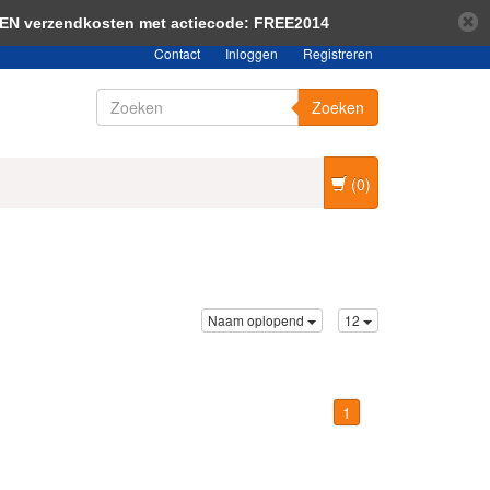
bericht verbergen
Meer over cookies »
EEN verzendkosten met actiecode: FREE2014
Contact
Inloggen
Registreren
Zoeken
(0)
Naam oplopend
12
1