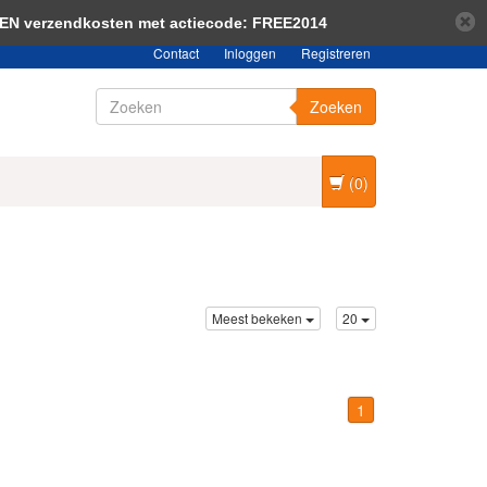
bericht verbergen
Meer over cookies »
EEN verzendkosten met actiecode: FREE2014
Contact
Inloggen
Registreren
Zoeken
(0)
Meest bekeken
20
1