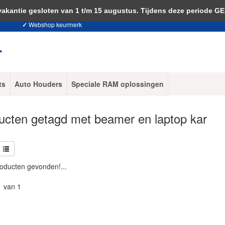
 je akkoord met het gebruik van cookies om onze website te verbeteren.
Dit 
ntie gesloten van 1 t/m 15 augustus. Tijdens deze periode G
✓
Webshop keurmerk
ts
Auto Houders
Speciale RAM oplossingen
ucten getagd met beamer en laptop kar
oducten gevonden!...
1 van 1