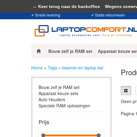
Door het gebruiken van onze website, ga
← Keer terug naar de backoffice
Wegens zomervaka
✓
Snelle levering
✓
Gratis retourneren
Bouw zelf je RAM set
Apparaat keuze se
Home
»
Tags
»
beamer en laptop kar
Prod
Bouw zelf je RAM set
Apparaat keuze sets
Auto Houders
Geen pr
Speciale RAM oplossingen
Pagina 
Prijs