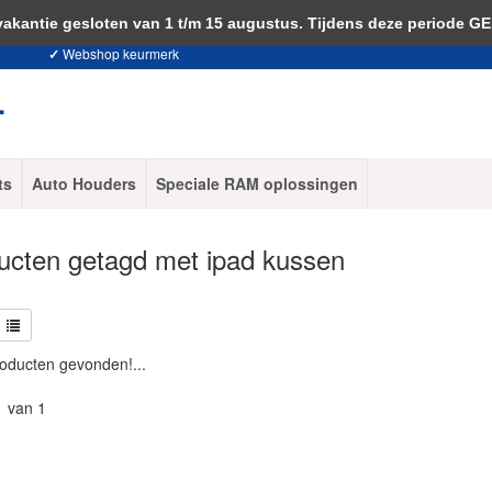
 je akkoord met het gebruik van cookies om onze website te verbeteren.
Dit 
ntie gesloten van 1 t/m 15 augustus. Tijdens deze periode G
✓
Webshop keurmerk
ts
Auto Houders
Speciale RAM oplossingen
ucten getagd met ipad kussen
oducten gevonden!...
1 van 1