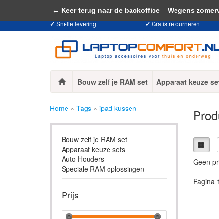
Door het gebruiken van onze website, ga
← Keer terug naar de backoffice
Wegens zomervaka
✓
Snelle levering
✓
Gratis retourneren
Bouw zelf je RAM set
Apparaat keuze se
Home
»
Tags
»
ipad kussen
Prod
Bouw zelf je RAM set
Apparaat keuze sets
Auto Houders
Geen pr
Speciale RAM oplossingen
Pagina 
Prijs