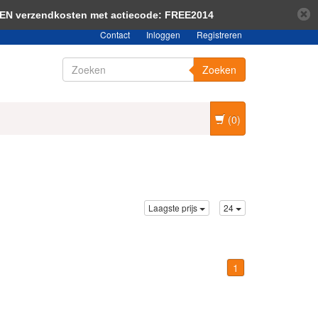
bericht verbergen
Meer over cookies »
EEN verzendkosten met actiecode: FREE2014
Contact
Inloggen
Registreren
Zoeken
(0)
Laagste prijs
24
1