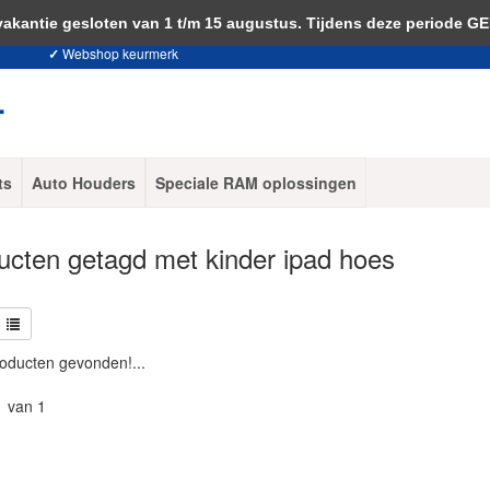
 je akkoord met het gebruik van cookies om onze website te verbeteren.
Dit 
ntie gesloten van 1 t/m 15 augustus. Tijdens deze periode G
✓
Webshop keurmerk
ts
Auto Houders
Speciale RAM oplossingen
ucten getagd met kinder ipad hoes
oducten gevonden!...
1 van 1