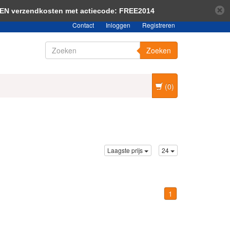
bericht verbergen
Meer over cookies »
EEN verzendkosten met actiecode: FREE2014
Contact
Inloggen
Registreren
Zoeken
(0)
Laagste prijs
24
1