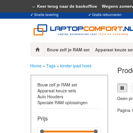
Door het gebruiken van onze website, ga
← Keer terug naar de backoffice
Wegens zomervaka
✓
Snelle levering
✓
Gratis retourneren
Bouw zelf je RAM set
Apparaat keuze se
Home
»
Tags
»
kinder ipad hoes
Prod
Bouw zelf je RAM set
Apparaat keuze sets
Auto Houders
Geen pr
Speciale RAM oplossingen
Pagina 
Prijs