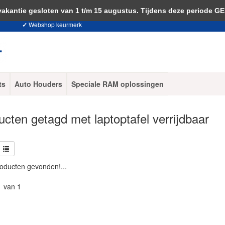
 je akkoord met het gebruik van cookies om onze website te verbeteren.
Dit 
ntie gesloten van 1 t/m 15 augustus. Tijdens deze periode G
✓
Webshop keurmerk
ts
Auto Houders
Speciale RAM oplossingen
cten getagd met laptoptafel verrijdbaar
oducten gevonden!...
1 van 1