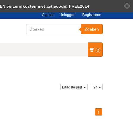
bericht verbergen
Meer over cookies »
EEN verzendkosten met actiecode: FREE2014
Contact
Inloggen
Registreren
Zoeken
(0)
Laagste prijs
24
1