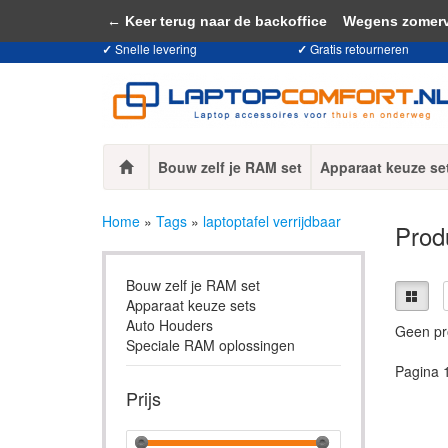
Door het gebruiken van onze website, ga
← Keer terug naar de backoffice
Wegens zomervaka
✓
Snelle levering
✓
Gratis retourneren
Bouw zelf je RAM set
Apparaat keuze se
Home
»
Tags
»
laptoptafel verrijdbaar
Produ
Bouw zelf je RAM set
Apparaat keuze sets
Auto Houders
Geen pr
Speciale RAM oplossingen
Pagina 
Prijs