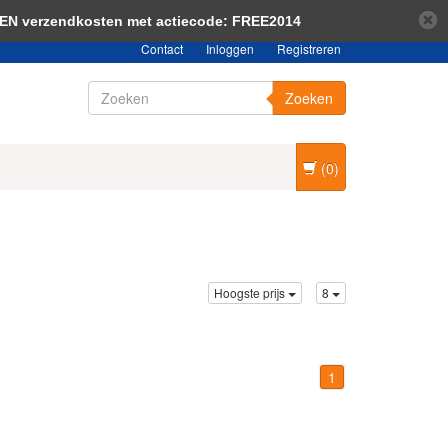
bericht verbergen
Meer over cookies »
EEN verzendkosten met actiecode: FREE2014
Contact
Inloggen
Registreren
Zoeken
(0)
Hoogste prijs
8
1