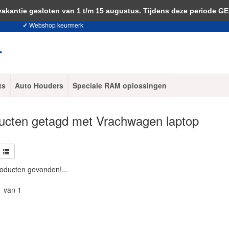
 je akkoord met het gebruik van cookies om onze website te verbeteren.
Dit 
ntie gesloten van 1 t/m 15 augustus. Tijdens deze periode G
✓
Webshop keurmerk
ts
Auto Houders
Speciale RAM oplossingen
ucten getagd met Vrachwagen laptop
oducten gevonden!...
1 van 1