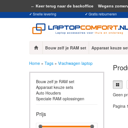
Door het gebruiken van onze website, ga
← Keer terug naar de backoffice
Wegens zomervaka
✓
Snelle levering
✓
Gratis retourneren
Bouw zelf je RAM set
Apparaat keuze se
Home
»
Tags
»
Vrachwagen laptop
Prod
Bouw zelf je RAM set
Apparaat keuze sets
Auto Houders
Geen pr
Speciale RAM oplossingen
Pagina 
Prijs