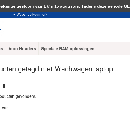
 je akkoord met het gebruik van cookies om onze website te verbeteren.
Dit 
ntie gesloten van 1 t/m 15 augustus. Tijdens deze periode G
✓
Webshop keurmerk
ts
Auto Houders
Speciale RAM oplossingen
ucten getagd met Vrachwagen laptop
oducten gevonden!...
1 van 1