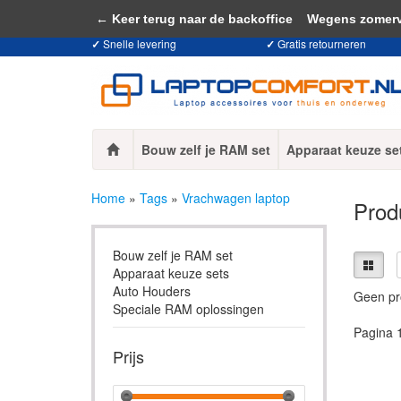
Door het gebruiken van onze website, ga
← Keer terug naar de backoffice
Wegens zomervaka
✓
Snelle levering
✓
Gratis retourneren
Bouw zelf je RAM set
Apparaat keuze se
Home
»
Tags
»
Vrachwagen laptop
Prod
Bouw zelf je RAM set
Apparaat keuze sets
Auto Houders
Geen pr
Speciale RAM oplossingen
Pagina 
Prijs