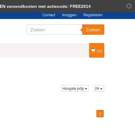
bericht verbergen
Meer over cookies »
EEN verzendkosten met actiecode: FREE2014
Contact
Inloggen
Registreren
Zoeken
(0)
Hoogste prijs
24
1